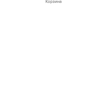
Корзина
Популярные товары
3D ВИЗУАЛИЗАЦИЯ РУЧЕК
Перейти в раздел 3D