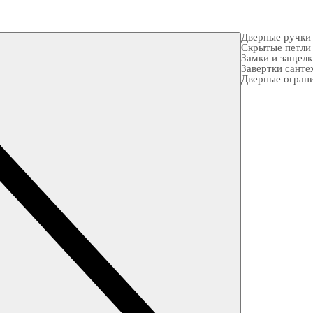
Дверные ручки
Скрытые петли
Замки и защел
Завертки санте
Дверные огран