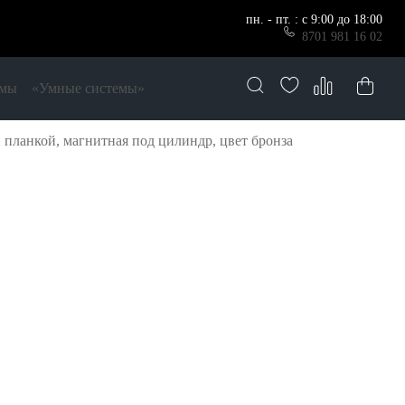
пн. - пт. : с 9:00 до 18:00
8701 981 16 02
емы
«Умные системы»
планкой, магнитная под цилиндр, цвет бронза