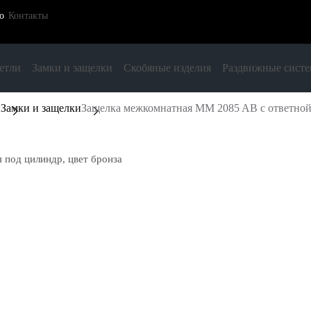
о
Контакты
етли
Замки и защелки
Скобяные изделия
Раздвижные сист
ы
Замки и защелки
Защелка межкомнатная MM 2085 AB с ответной 
 под цилиндр, цвет бронза