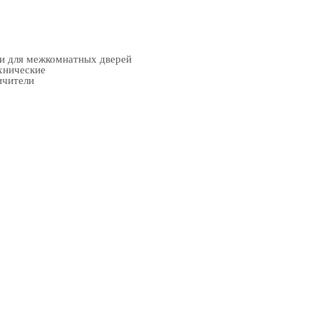
ки для межкомнатных дверей
хнические
ичители