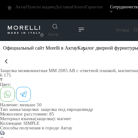
Актау
Пункты выдачи
Доставка
Оплата
Гарантия
Сотрудничеств
Ручки
П
Актау
Официальный сайт Morelli в Актау
Каталог дверной фурнитур
Защелка межкомнатная MM 2085 AB с ответной планкой, магнитная
6 175
₸
Цвет:
Наличие:
меньше 50
Тип замка/защелки:
защелка под евроцилиндр
Межосевое расстояние:
85
Материал язычка(защелки):
магнит
Коллекция:
SIMPLE
Способы получения в городе
Актау