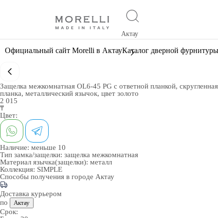
Актау
Официальный сайт Morelli в Актау
Каталог дверной фурнитур
Защелка межкомнатная OL6-45 PG с ответной планкой, скругленная
планка, металлический язычок, цвет золото
2 015
₸
Цвет:
Наличие:
меньше 10
Тип замка/защелки:
защелка межкомнатная
Материал язычка(защелки):
металл
Коллекция:
SIMPLE
Способы получения в городе
Актау
Доставка курьером
по
Актау
Срок: