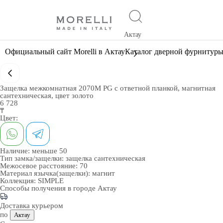
Актау
Официальный сайт Morelli в Актау
Каталог дверной фурнитур
Защелка межкомнатная 2070M PG с ответной планкой, магнитная
сантехническая, цвет золото
6 728
₸
Цвет:
Наличие:
меньше 50
Тип замка/защелки:
защелка сантехническая
Межосевое расстояние:
70
Материал язычка(защелки):
магнит
Коллекция:
SIMPLE
Способы получения в городе
Актау
Доставка курьером
по
Актау