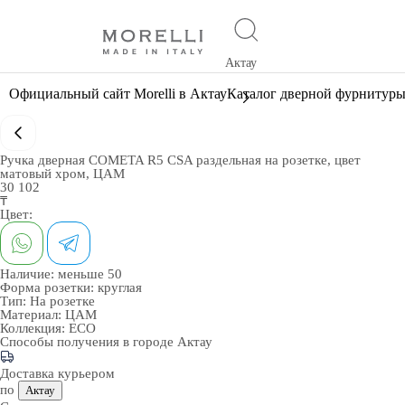
Актау
Официальный сайт Morelli в Актау
Каталог дверной фурнитур
Ручка дверная COMETA R5 CSA раздельная на розетке, цвет
матовый хром, ЦАМ
30 102
₸
Цвет:
Наличие:
меньше 50
Форма розетки:
круглая
Тип:
На розетке
Материал:
ЦАМ
Коллекция:
ECO
Способы получения в городе
Актау
Доставка курьером
по
Актау