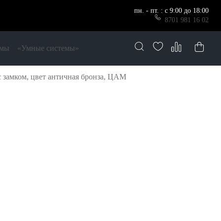
пн. - пт. : с 9:00 до 18:00
8701 981 16 02
емы
«Умные системы»
замком, цвет античная бронза, ЦАМ