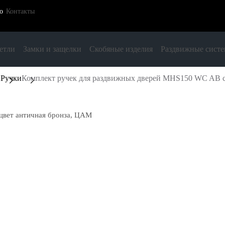
о
Контакты
етли
Замки и защелки
Скобяные изделия
Раздвижные сист
ы
Ручки
Комплект ручек для раздвижных дверей MHS150 WC AB с 
цвет античная бронза, ЦАМ