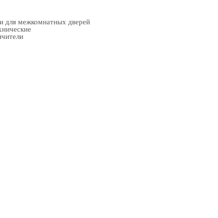
ки для межкомнатных дверей
хнические
ичители