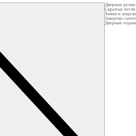
Дверные ручки
Скрытые петли
Замки и защел
Завертки санте
Дверные огран