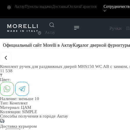
Актау
Пункты выдачи
Доставка
Оплата
Гарантия
Сотрудничеств
Ручки
П
Актау
Официальный сайт Morelli в Актау
Каталог дверной фурнитур
Комплект ручек для раздвижных дверей MHS150 WC AB с замком, 
11 538
₸
Цвет:
Наличие:
меньше 10
Тип:
Комплект
Материал:
ЦАМ
Коллекция:
SIMPLE
Способы получения в городе
Актау
Доставка курьером