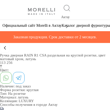
Актау
Официальный сайт Morelli в Актау
Каталог дверной фурнитур
Заказная продукция. Срок доставки от 2 месяцев.
Ручка дверная RAIN R1 CSA раздельная на круглой розетке, цвет
матовый хром, латунь
113 256
₸
Цвет:
Наличие:
под заказ
Форма розетки:
круглая
Тип:
На розетке
Материал:
латунь
Коллекция:
LUXURY
Способы получения в городе
Актау