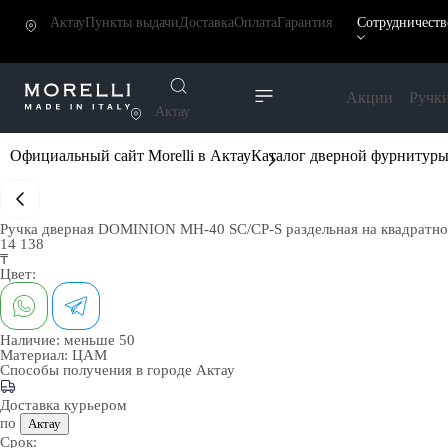
Актау
Пункты выдачи
Доставка
Оплата
Гарантия
Сотрудничеств
Акции
Ручк
Актау
Официальный сайт Morelli в Актау
Каталог дверной фурнитур
Ручка дверная DOMINION MH-40 SC/CP-S раздельная на квадратно
14 138
₸
Цвет:
Наличие:
меньше 50
Материал:
ЦАМ
Способы получения в городе
Актау
Доставка курьером
по
Актау
Срок: