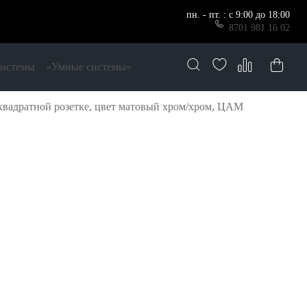
пн. - пт. : с 9:00 до 18:00
8701 981 16 02
системы
«Умные системы»
вадратной розетке, цвет матовый хром/хром, ЦАМ