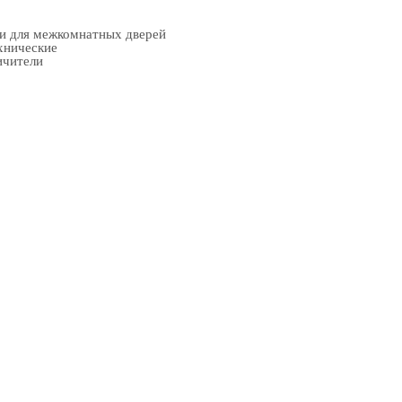
ки для межкомнатных дверей
хнические
ичители