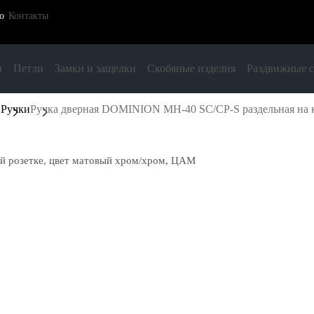
о
Контакты
и
Петли
Замки и защелки
Скобяные изделия
Раздвижные 
ы
Ручки
Ручка дверная DOMINION MH-40 SC/CP-S раздельная на к
й розетке, цвет матовый хром/хром, ЦАМ