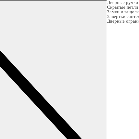
Дверные ручки
Скрытые петли
Замки и защел
Завертки санте
Дверные огран