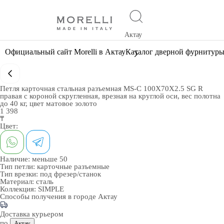
Актау
Официальный сайт Morelli в Актау
Каталог дверной фурнитур
Петля карточная стальная разъемная MS-C 100X70X2.5 SG R
правая с короной скругленная, врезная на круглой оси, вес полотна
до 40 кг, цвет матовое золото
1 398
₸
Цвет:
Наличие:
меньше 50
Тип петли:
карточные разъемные
Тип врезки:
под фрезер/станок
Материал:
сталь
Коллекция:
SIMPLE
Способы получения в городе
Актау
Доставка курьером
по
Актау