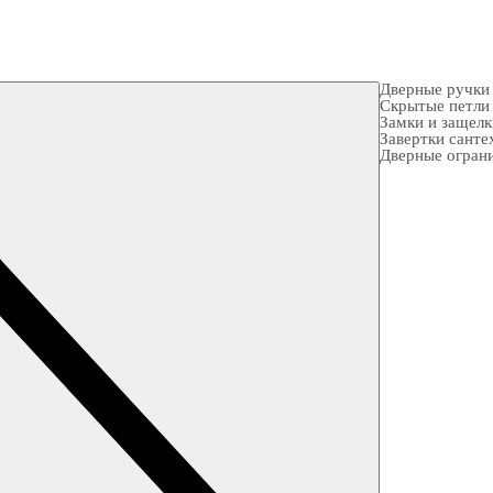
Дверные ручки
Скрытые петли
Замки и защел
Завертки санте
Дверные огран