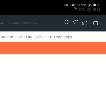
пн. - пт. : с 9:00 до 18:00
8701 981 16 02
емы
«Умные системы»
льная, врезная на круглой оси, цвет бронза