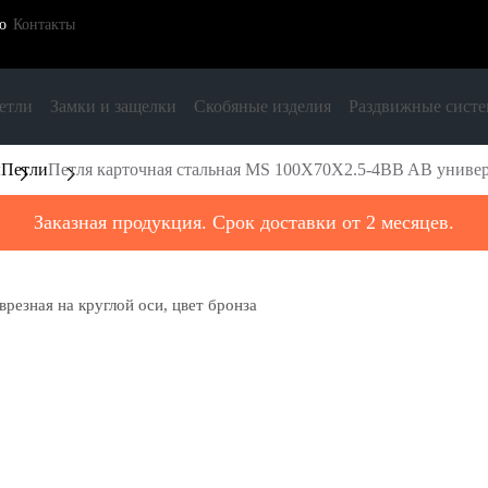
о
Контакты
етли
Замки и защелки
Скобяные изделия
Раздвижные сист
ы
Петли
Петля карточная стальная MS 100X70X2.5-4BB AB универса
Заказная продукция. Срок доставки от 2 месяцев.
резная на круглой оси, цвет бронза