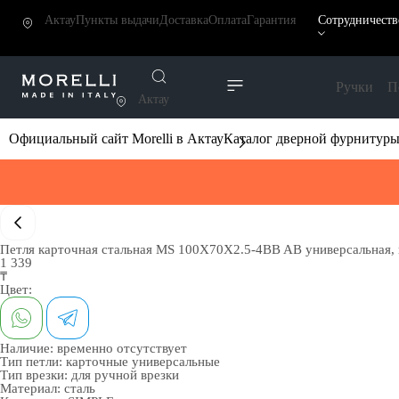
Актау
Пункты выдачи
Доставка
Оплата
Гарантия
Сотрудничеств
Ручки
П
Актау
Официальный сайт Morelli в Актау
Каталог дверной фурнитур
Петля карточная стальная MS 100X70X2.5-4BB AB универсальная, в
1 339
₸
Цвет:
Наличие:
временно отсутствует
Тип петли:
карточные универсальные
Тип врезки:
для ручной врезки
Материал:
сталь