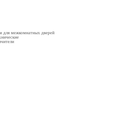
ки для межкомнатных дверей
хнические
ичители