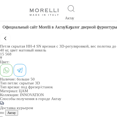
Актау
Официальный сайт Morelli в Актау
Каталог дверной фурнитур
Петля скрытая HH-4 SN врезная с 3D-регулировкой, вес полотна до
40 кг, цвет матовый никель
15 568
₸
Цвет:
Наличие:
больше 50
Тип петли:
скрытые 3D
Тип врезки:
под фрезер/станок
Материал:
ЦАМ
Коллекция:
INNOVATION
Способы получения в городе
Актау
Доставка курьером
по
Актау