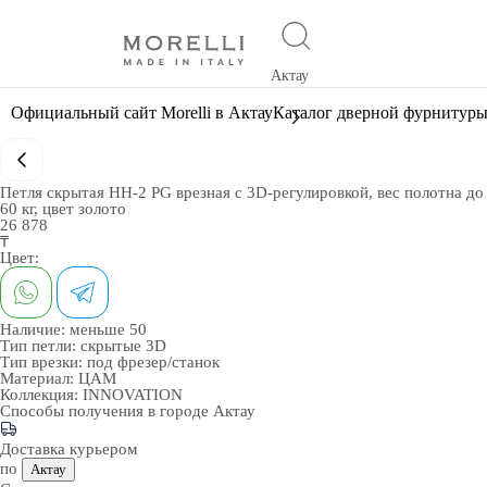
Актау
Официальный сайт Morelli в Актау
Каталог дверной фурнитур
Петля скрытая HH-2 PG врезная с 3D-регулировкой, вес полотна до
60 кг, цвет золото
26 878
₸
Цвет:
Наличие:
меньше 50
Тип петли:
скрытые 3D
Тип врезки:
под фрезер/станок
Материал:
ЦАМ
Коллекция:
INNOVATION
Способы получения в городе
Актау
Доставка курьером
по
Актау